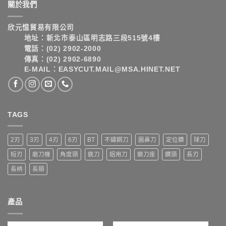
關於我們
欣元憶貿易有限公司
地址：新北市泰山區明志路三段515號4樓
電話：(02) 2902-2000
傳真：(02) 2902-6890
E-MAIL：EASYCUT.MAIL@MSA.HINET.NET
TAGS
2刃
3刃
4刃
6刃
BT
不鏽鋼刀
圓鼻刀
定位鑽
球刀
短刃
磨刀機
角度頭
銑刀
鋁用刀
鎖刀座
鑽頭
長刃
長柄
長頸
產品