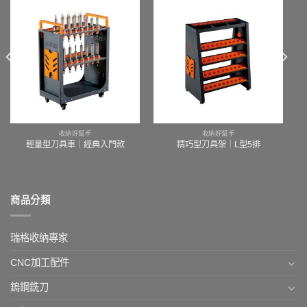
收納好幫手
收納好幫手
輕量型刀具車｜經典入門款
精巧型刀具架｜L型5排
商品分類
瑞格收納專家
CNC加工配件
鎢鋼銑刀