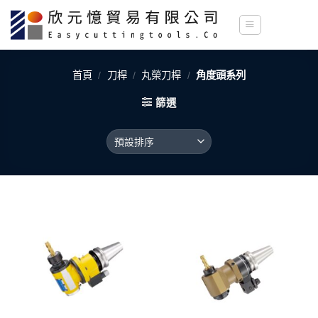
Skip
to
content
首頁
/
刀桿
/
丸榮刀桿
/
角度頭系列
篩選